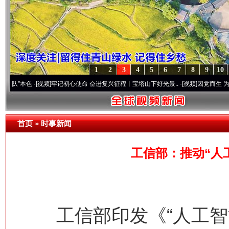
1
2
3
4
5
6
7
8
9
10
色
·[视频]
牢记初心使命 奋进复兴征程丨宝塔山下好光景..
·[视频]
因党而生 为党而战——
首页
»
时事新闻
工信部：推动“人
工信部印发《“人工智能