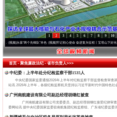
1
2
3
4
5
6
7
8
9
10
视频]
永葆“两个先锋队”本色
·[视频]
牢记初心使命 奋进复兴征程丨宝塔山下好光景..
·[视
首页
- 聚焦廉政法纪 -
省市负责人>>>
中纪委：上半年处分纪检监察干部1535人
中央纪委国家监委通报2026年上半年对纪检监察干部监督检查审
站讯 2026年上半年，各级纪检监察机关坚持以习近平新时代中国特色社会
广州南航建设有限公司副总经理胡继红被查
广州南航建设有限公司党委委员、副总经理胡继红接受纪律审
委网站讯 据中央纪委国家监委驻南航集团纪检监察组、广东省纪委监委消