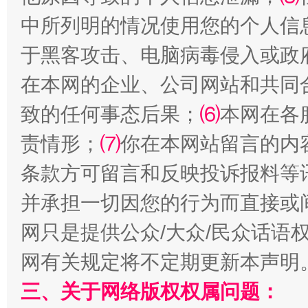
中所列明的情况使用您的个人信
于黑客攻击、电脑病毒侵入或政
在本网的企业、公司网站和共同
致的任何事态后果；
⑹
本网在各
揭批美国五大"原罪"
"炒
责情形；
⑺
你在本网站留言的内
条款方可留言和反映投诉报料等
并承担一切因您的行为而直接或
网只是提供公众/大众/民众话语
网有关规定将不定期更新本声明
三、关于网络版权权属问题：