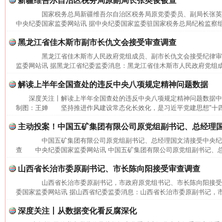
新疆维吾尔自治区税务局原副局长张英俊被查
国家税务总局新疆维吾尔自治区税务局原党委委员、副局长张
中央纪委国家监委网站讯 据中央纪委国家监委驻国家税务总局纪检监察组
黑龙江省佳木斯市副市长仇文会接受审查调查
黑龙江省佳木斯市人民政府党组成员、副市长仇文会接受纪律
监委网站讯 据黑龙江省纪委监委消息：黑龙江省佳木斯市人民政府党组成
解读上半年全国查处的违反中央八项规定精神问题数据
深度关注丨解读上半年全国查处的违反中央八项规定精神问题数据中
制图：王婵 坚持推进作风建设常态化长效化，是习近平党建思想"十四个
主动投案！中国五矿集团有限公司原党组副书记、总经理
中国五矿集团有限公司原党组副书记、总经理国文清接受中央纪
查 中央纪委国家监委网站讯 中国五矿集团有限公司原党组副书记、总
山西省长治市委原副书记、市长陈向阳接受审查调查
山西省长治市委原副书记，市政府原党组书记、市长陈向阳接
委国家监委网站讯 据山西省纪委监委消息：山西省长治市委原副书记，市
深度关注丨从数据变化看反腐深化