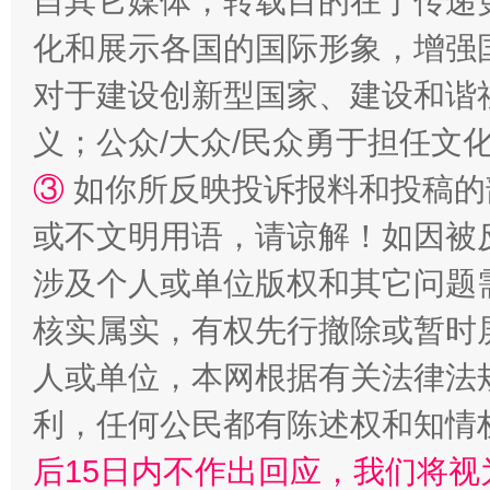
自其它媒体，转载目的在于传递
化和展示各国的国际形象，增强
漫山遍野的桃花与雪山、麦地、白藏房
除了
对于建设创新型国家、建设和谐
义；公众/大众/民众勇于担任文
③
如你所反映投诉报料和投稿的
或不文明用语，请谅解！如因被
涉及个人或单位版权和其它问题
核实属实，有权先行撤除或暂时
人或单位，本网根据有关法律法
招工难、用工荒背后
利，任何公民都有陈述权和知情
后15日内不作出回应，我们将视