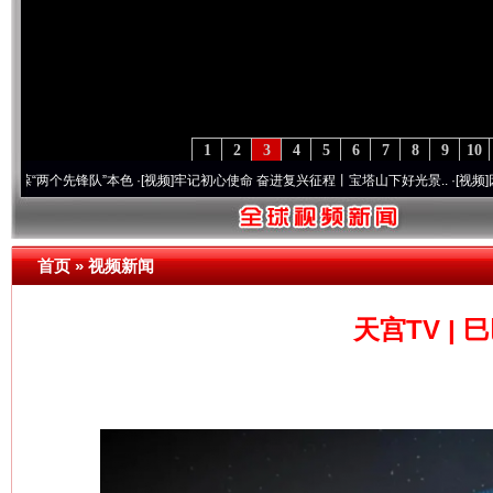
1
2
3
4
5
6
7
8
9
10
先锋队”本色
·[视频]
牢记初心使命 奋进复兴征程丨宝塔山下好光景..
·[视频]
因党而生 为
首页
»
视频新闻
天宫TV |