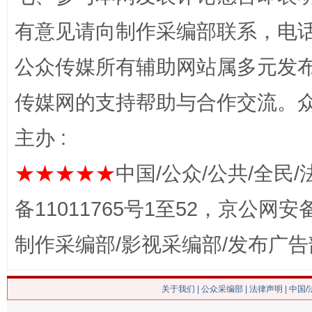
有意见请向制作采编部联系，电话：0
公众传媒所有辅助网站属多元发
传媒网的支持帮助与合作交流。
网上购药对药下症？
主办 :
★★★★★
中国/公众/公共/全民/
备11011765号1至52，京公网安备：
制作采编部/影视采编部/发布广告
这是一记警钟！
谢
关于我们
|
公众采编部
|
法律声明
| 中国