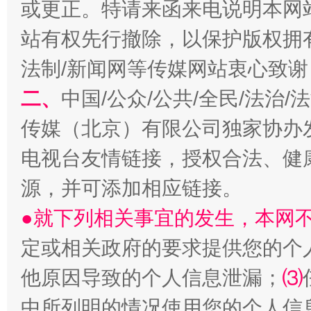
或更正。特请来函来电说明本网
站有权先行撤除，以保护版权拥有者
习近平的博鳌关键词
魏明亮
法制/新闻网等传媒网站衷心致谢
二、
中国/公众/公共/全民/法治
传媒（北京）有限公司独家协办
电视台友情链接，授权合法、健
源，并可添加相应链接。
●就下列相关事宜的发生，本网
生
“刷贴”乱象丛生
定或相关政府的要求提供您的个
他原因导致的个人信息泄漏；
⑶
中所列明的情况使用您的个人信