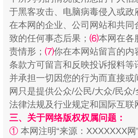
于黑客攻击、电脑病毒侵入或政
在本网的企业、公司网站和共同
致的任何事态后果；
⑹
本网在各
揭批美国五大"原罪"
"炒
责情形；
⑺
你在本网站留言的内
条款方可留言和反映投诉报料等
并承担一切因您的行为而直接或
网只是提供公众/公民/大众/民
法律法规及行业规定和国际互联
三、关于网络版权权属问题：
解纷+调解+退费，一次搞定
①
本网注明“来源：XXXXXXX网