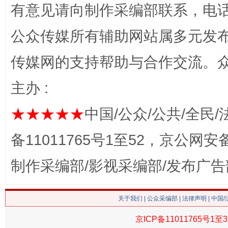
网上购药对药下症？
有意见请向制作采编部联系，电话：0
公众传媒所有辅助网站属多元发
传媒网的支持帮助与合作交流。
主办 :
★★★★★
中国/公众/公共/全民/
备11011765号1至52，京公网安备：
这是一记警钟！
谢
制作采编部/影视采编部/发布广告
关于我们
|
公众采编部
|
法律声明
| 中国
京ICP备11011765号1至3