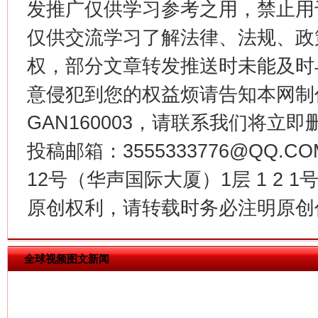
发推广仅供学习参考之用，禁止用
仅供交流学习了解法律、法规、政
权，部分文章转发推送时未能及时
今
意侵犯到您的权益烦请告知本网制作采编
在谋一域中谋全局
GAN160003，请联系我们将立即删
投稿邮箱：3555333776@QQ
12号（华声国际大厦）1层 1 2
原创权利，请转载时务必注明原创作
全球视频图文新闻
习近平的博鳌关键词
魏明亮