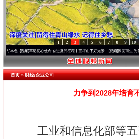
1
2
3
4
5
6
7
8
9
10
色
·[视频]
牢记初心使命 奋进复兴征程丨宝塔山下好光景..
·[视频]
因党而生 为党而战——百
首页
»
财经/企业公司
力争到2028年培育
工业和信息化部等五部