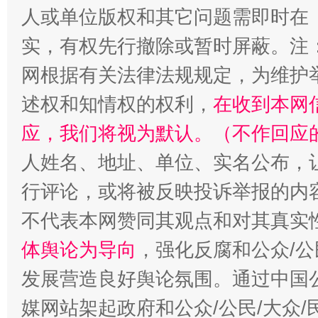
人或单位版权和其它问题需即时在
实，有权先行撤除或暂时屏蔽。注
网根据有关法律法规规定，为维护
述权和知情权的权利，
在收到本网
招工难、用工荒背后
应，我们将视为默认。（不作回应
人姓名、地址、单位、实名公布，让
行评论，或将被反映投诉举报的内
不代表本网赞同其观点和对其真实
体舆论为导向
，强化反腐和公众/公
发展营造良好舆论氛围。通过中国公
媒网站架起政府和公众/公民/大众