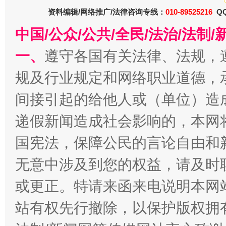
资料编辑/网络推广/法律咨询专线：
010-89525216
QQ
中国/公众/公共/全民/法治/法
今
一、
遵守各国有关法律、法规，
在谋一域中谋全局
规及行业规定和网络职业道德，
间接引起的给他人或（单位）造
递假新闻造成社会影响的，本网
国宪法，保障公民的言论自由和
无意中涉及到您的权益，请及时
习近平的博鳌关键词
或更正。特请来函来电说明本网
魏明亮
站有权先行撤除，以保护版权拥有者