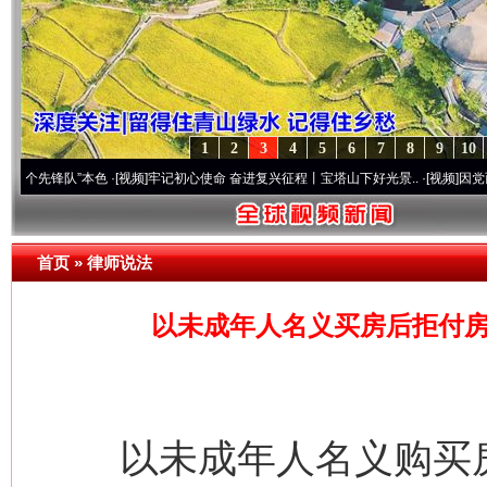
1
2
3
4
5
6
7
8
9
10
队”本色
·[视频]
牢记初心使命 奋进复兴征程丨宝塔山下好光景..
·[视频]
因党而生 为党而
首页
»
律师说法
以未成年人名义买房后拒付房
以未成年人名义购买房