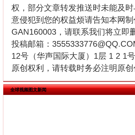
权，部分文章转发推送时未能及时
意侵犯到您的权益烦请告知本网制作采编
GAN160003，请联系我们将立即删
今
投稿邮箱：3555333776@QQ
在谋一域中谋全局
12号（华声国际大厦）1层 1 2
原创权利，请转载时务必注明原创作
全球视频图文新闻
习近平的博鳌关键词
魏明亮