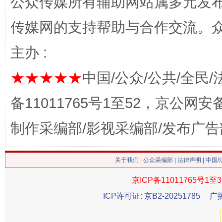
公众传媒所有辅助网站属多元发
网上购药对药下症？
传媒网的支持帮助与合作交流。
主办 :
★★★★★
中国/公众/公共/全民/
备11011765号1至52，京公网安备：
制作采编部/影视采编部/发布广告
这是一记警钟！
谢
关于我们
|
公众采编部
|
法律声明
| 中国
京ICP备11011765号1至3
ICP许可证: 京B2-20251785
广