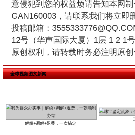
意侵犯到您的权益烦请告知本网制作采编
揭批美国五大"原罪"
"炒
GAN160003，请联系我们将立即删
投稿邮箱：3555333776@QQ
12号（华声国际大厦）1层 1 2
原创权利，请转载时务必注明原创作
全球视频图文新闻
解纷+调解+退费，一次搞定