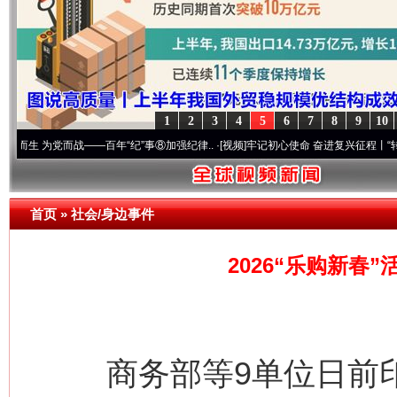
1
2
3
4
5
6
7
8
9
10
党而战——百年“纪”事⑧加强纪律..
·[视频]
牢记初心使命 奋进复兴征程丨“转折之城”激荡
首页
»
社会/身边事件
2026“乐购新春
商务部等9单位日前印发