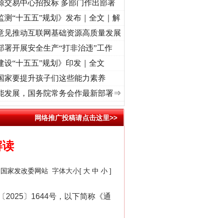
源交易中心招投标 多部门作出部署
监测“十五五”规划》发布｜全文｜解
意见推动互联网基础资源高质量发展
部署开展安全生产“打非治违”工作
建设“十五五”规划》印发｜全文
国家要提升孩子们这些能力素养
兴征程丨红船起航处 潮起..
·[视频]
一首歌的时间，读懂乐至的“诗与远方”
·[视频]
从《水
能发展，国务院常务会作最新部署⇒
网络推广投稿请点击这里>>
解读
、国家发改委网站
字体大小[
大
中
小
]
25〕1644号，以下简称《通