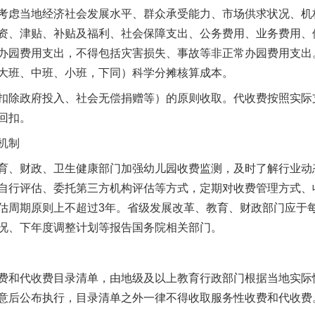
考虑当地经济社会发展水平、群众承受能力、市场供求状况、机
资、津贴、补贴及福利、社会保障支出、公务费用、业务费用、
办园费用支出，不得包括灾害损失、事故等非正常办园费用支出
大班、中班、小班，下同）科学分摊核算成本。
除政府投入、社会无偿捐赠等）的原则收取。代收费按照实际
回扣。
机制
、财政、卫生健康部门加强幼儿园收费监测，及时了解行业动
自行评估、委托第三方机构评估等方式，定期对收费管理方式、
估周期原则上不超过3年。省级发展改革、教育、财政部门应于每
况、下年度调整计划等报告国务院相关部门。
和代收费目录清单，由地级及以上教育行政部门根据当地实际
意后公布执行，目录清单之外一律不得收取服务性收费和代收费