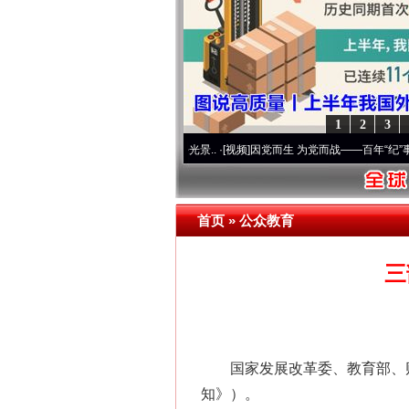
1
2
3
 奋进复兴征程丨宝塔山下好光景..
·[视频]
因党而生 为党而战——百年“纪”事⑧加强纪律
首页
»
公众教育
三
国家发展改革委、教育部、财政
知》）。