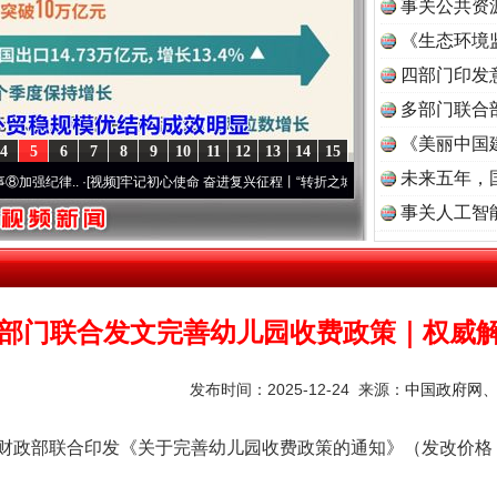
事关公共资
《生态环境
读
四部门印发
多部门联合
《美丽中国
4
5
6
7
8
9
10
11
12
13
14
15
未来五年，
..
·[视频]
牢记初心使命 奋进复兴征程丨“转折之城”激荡..
·[视频]
牢记初心使命 奋进复
事关人工智
部门联合发文完善幼儿园收费政策｜权威
发布时间：2025-12-24 来源：
中国政府网
部联合印发《关于完善幼儿园收费政策的通知》（发改价格〔20